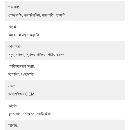
প্রয়োগ:
মোটরগাড়ি, ইলেকট্রনিক্স, যন্ত্রপাতি, ইত্যাদি
মাত্রা:
অঙ্কন বা নমুনা অনুযায়ী
শেষ করো:
মসৃণ, পালিশ, গ্যালভানাইজড, পাউডার লেপ
প্রক্রিয়াকরণ উপায়:
স্ট্যাম্পিং / সোল্ডারিং
সেবা:
কাস্টমাইজড OEM
আকৃতি:
বৃত্তাকার, বর্গক্ষেত্র, কাস্টমাইজড
আকার: