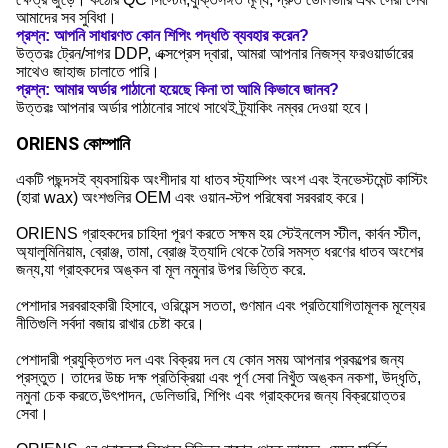
আমাদের সব সুবিধা।
প্রশ্ন: আপনি সাধারণত কোন শিপিং পদ্ধতি ব্যবহার করেন?
উত্তরঃ ট্রেন/সাগর DDP, এক্সপ্রেস দ্বারা, আমরা আপনার নিজস্ব ফরওয়ার্ডারের
সাথেও জাহাজ চালাতে পারি।
প্রশ্ন: আমার অর্ডার পাঠানো হয়েছে কিনা তা আমি কিভাবে জানব?
উত্তরঃ আপনার অর্ডার পাঠানোর সাথে সাথেই ট্র্যাকিং নম্বর দেওয়া হবে।
ORIENS কোম্পানি
একটি পছন্দসই ব্যবসায়িক অংশীদার যা ধাতব স্ট্যাম্পিং অংশ এবং ইনভেস্টমেন্ট কাস্টিং
(হারা wax) অংশগুলির OEM এবং ওয়ান-স্টপ পরিষেবা সরবরাহ করে।
ORIENS গ্রাহকদের চাহিদা পূরণ করতে সক্ষম হয় স্টেইনলেস স্টীল, কার্বন স্টীল,
অ্যালুমিনিয়াম, ব্রোঞ্জ, তামা, ব্রোঞ্জ ইত্যাদি থেকে তৈরি সমস্ত ধরণের ধাতব অংশের
জন্য,যা গ্রাহকদের অঙ্কন বা মূল নমুনার উপর ভিত্তি করে.
পেশাদার সরবরাহকারী হিসাবে, ওরিয়েন্স সততা, গুণমান এবং প্রতিযোগিতামূলক মূল্যের
নীতিগুলি সর্বদা বজায় রাখার চেষ্টা করে।
পেশাদারী প্রযুক্তিগত দল এবং বিক্রয় দল যে কোন সময় আপনার প্রকল্পের জন্য
প্রস্তুত। তাদের উচ্চ দক্ষ প্রতিক্রিয়া এবং পূর্ণ সেবা নিখুঁত অঙ্কন নকশা, উদ্ধৃতি,
নমুনা চেক করতে,উৎপাদন, ডেলিভারি, শিপিং এবং গ্রাহকদের জন্য বিক্রয়োত্তর
সেবা।