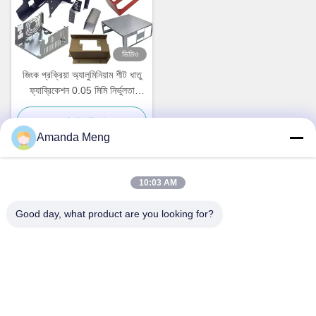
ভিডিও
জিংক প্রক্রিয়া অ্যালুমিনিয়াম শীট ধাতু
ফ্যাব্রিকেশন 0.05 মিমি নির্ভুলতা
যথার্থতা শীট ধাতু
সেরা দাম পান
Amanda Meng
10:03 AM
দ্রুত যোগাযোগ
Good day, what product are you looking for?
ঠিকানা
Rm. 1010, বিল্ডিং ডি, তাইহুয়া লংকি স্কয়ার, চ্যাংপিং ডিস্ট্রিক্ট, বেইজিং, চীন
টেলিফোন
86-010-62574092