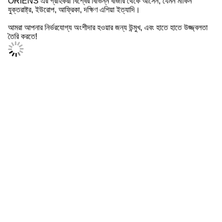
ORIENS এর গ্রাহকরা বিশ্বের বিভিন্ন বাজার থেকে আসেন, যেমন মার্কিন
যুক্তরাষ্ট্র, ইউরোপ, আফ্রিকা, দক্ষিণ এশিয়া ইত্যাদি।
আমরা আপনার নির্ভরযোগ্য অংশীদার হওয়ার জন্য উন্মুখ, এবং হাতে হাতে উজ্জ্বলতা
তৈরি করতে!