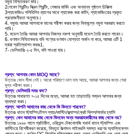
নমুনা নিশ্চিতকরণ করি।
2লেবেল প্রিন্টিংঃ স্ক্রিন প্রিন্টিং, লেজার মার্কিং এবং অন্যান্য পৃষ্ঠতল চিকিত্সা
3প্যাকেজিংঃ পলিথিলিন ব্যাগের সাথে প্যাকেজ করা কার্টন, প্যাকেজিংয়ের প্রকৃত
প্রয়োজনীয়তা অনুসারে।
4. নমুনাঃ আমরা আপনাকে মানের পরীক্ষা করার জন্য বিনামূল্যে নমুনা সরবরাহ করতে
পারি।
5. মডেল তৈরিঃ আমরা আপনার নিজস্ব নকশা অনুযায়ী মডেল তৈরি করতে পারেন।
6. গুণমান নিশ্চিতকরণঃ যদি পণ্যের গুণমান যোগ্যতা অর্জন না করে, আমরা এটি 1
দ্বারা প্রতিস্থাপন করবঃ1.
7- ডেলিভারিঃ ২-৫ দিন, যদি পাওয়া যায়।
প্রশ্ন: আপনার কোন MOQ আছে?
উত্তরঃ কোন সীমা নেই। আরো পরিমাণে ভাল দাম আছে, আমরা আপনার জন্য সেরা
মূল্য পরীক্ষা করব।
প্রশ্ন: ডেলিভারি সময় কত?
উত্তরঃ সাধারণত ৭-১৫ দিনের মধ্যে, আমরা যত তাড়াতাড়ি সম্ভব আপনার জন্য
ব্যবস্থা করব।
প্রশ্ন: আপনি আমাদের কাছ থেকে কি কিনতে পারবেন?
উত্তরঃ ধাতব স্ট্যাম্পিং/টগল ল্যাচ/কাস্টিং/ক্ল্যাম্প/ক্রেট ক্লিপ/সার্ভার চ্যাসি
প্রশ্ন: কেন আমাদের কাছ থেকে কিনবেন অন্য সরবরাহকারীদের কাছ থেকে নয়?
উত্তরঃ ১৯৯৮ সালে প্রতিষ্ঠিত, ওরিয়েন্স টেকনোলজি যথার্থ ধাতব স্ট্যাম্পিং এবং
কাস্টিংয়ে বিশেষীকরণ করেছে, বিস্তৃত উত্পাদন লাইনগুলি সমস্ত ধরণের অ্যাপ্লিকেশন
ক্ষেত্র জুড়ে। কঠোর QC সিস্টেম,যুক্তিসঙ্গত মূল্য, দ্রুত ডেলিভারি এবং সেরা সেবা