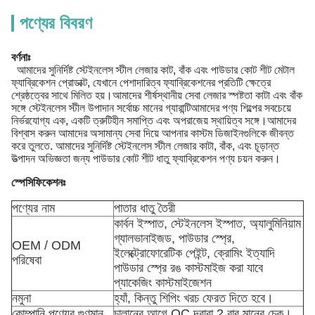
পণ্যের বিবরণ
বর্ণনাঃ
আমাদের সুনির্দিষ্ট স্টেইনলেস স্টীল লেজার কাট, বাঁক এবং পাউডার কোট শীট মেটাল
ফ্যাব্রিকেশন প্রোডাক্ট, যেখানে পেশাদারিত্ব ফ্যাব্রিকেশনের প্রতিটি ক্ষেত্রে
শ্রেষ্ঠত্বের সাথে মিলিত হয়।আমাদের শীর্ষস্থানীয় সেবা লেজার স্পষ্টতা কাটা এবং বাঁক
সঙ্গে স্টেইনলেস স্টীল উপাদান সর্বোচ্চ মানের গ্যারান্টিআমাদের পণ্য শিল্পের সবচেয়ে
নির্ভরযোগ্য এক, একটি ত্রুটিহীন সমাপ্তি এবং অপরাজেয় স্থায়িত্ব সঙ্গে।আমাদের
বিশ্বাস করুন আমাদের অসামান্য সেবা দিয়ে আপনার কাস্টম ডিজাইনগুলিকে জীবন্ত
করে তুলতে. আমাদের সুনির্দিষ্ট স্টেইনলেস স্টীল লেজার কাটা, বাঁক, এবং চূড়ান্ত
উত্পাদন অভিজ্ঞতা জন্য পাউডার কোট শীট ধাতু ফ্যাব্রিকেশন পণ্য চয়ন করুন।
স্পেসিফিকেশনঃ
পণ্যের নাম
পাতার ধাতু তৈরী
কার্বন ইস্পাত, স্টেইনলেস ইস্পাত, অ্যালুমিনিয়াম
গ্যালভানাইজড, পাউডার স্প্রে,
OEM / ODM
ইলেক্ট্রোফোরেটিক পেইন্ট, ক্রোমিং ইত্যাদি
পরিষেবা
পাউডার স্প্রে রঙ কাস্টমাইজ করা যাবে
প্যাকেজিং কাস্টমাইজেশন
নমুনা
হ্যাঁ, কিন্তু শিপিং খরচ ফেরত দিতে হবে।
কোম্পানি পণ্যের গুণমান
চালানের আগে QC দ্বারা 2 বার মানের চেক।