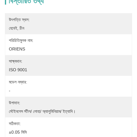
বিস্তারিত তথ্য
উৎপত্তি স্থল:
হেবেই, চীন
পরিচিতিমুলক নাম:
ORIENS
সাক্ষ্যদান:
ISO 9001
মডেল নম্বার:
-
উপাদান:
স্টেইনলেস স্টীল/ লোহা/ অ্যালুমিনিয়াম/ ইত্যাদি।
সঠিকতা:
±0.05 মিমি