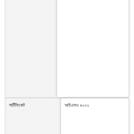
সার্টিফিকেট
আইএসও ৯০০১