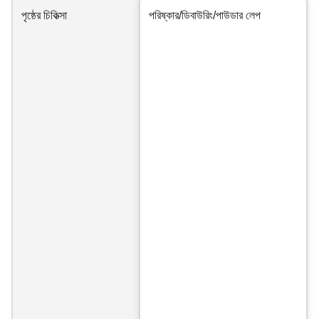
পৃষ্ঠের চিকিত্সা
পরিষ্কার/ডিবাউরিং/পাউডার লেপ