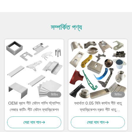
সম্পর্কিত পণ্য
ভিডিও
ভিডিও
OEM ব্রাস শীট মেটাল পার্টস স্ট্যাম্পিং
যথার্থতা 0.05 মিমি কাস্টম শীট ধাতু
লেজার কাটিং শীট মেটাল ফ্যাব্রিকেশন
ফ্যাব্রিকেশন দ্রুত শীট ধাতু
প্রোটোটাইপিং
সেরা দাম পান
সেরা দাম পান