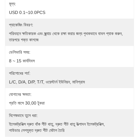
মূল্য:
USD 0.1~10.0PCS
প্যাকেজিং বিবরণ:
পরিবহনে ক্ষতিকারক এবং স্ক্র্যাচ থেকে রক্ষা করার জন্য পৃথকভাবে বাবল প্যাক করুন, 
তারপরে শক্ত কাগজে
ডেলিভারি সময়:
8 ~ 15 কার্যদিবস
পরিশোধের শর্ত:
L/C, D/A, D/P, T/T, ওয়েস্টার্ন ইউনিয়ন, মানিগ্রাম
যোগানের ক্ষমতা:
প্রতি মাসে 30,00 টুকরা
বিশেষভাবে তুলে ধরা:
ইলেকট্রনিক্স দ্রুত বাঁক শীট ধাতু
, 
দ্রুত শীট ধাতু উত্পাদন ইলেকট্রনিক্স
, 
পাউডার লেপযুক্ত দ্রুত শীট মেটাল তৈরি