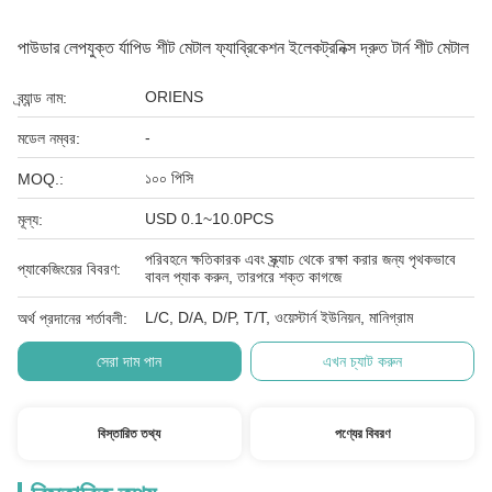
পাউডার লেপযুক্ত র্যাপিড শীট মেটাল ফ্যাব্রিকেশন ইলেকট্রনিক্স দ্রুত টার্ন শীট মেটাল
ORIENS
ব্র্যান্ড নাম:
-
মডেল নম্বর:
১০০ পিসি
MOQ.:
USD 0.1~10.0PCS
মূল্য:
পরিবহনে ক্ষতিকারক এবং স্ক্র্যাচ থেকে রক্ষা করার জন্য পৃথকভাবে
প্যাকেজিংয়ের বিবরণ:
বাবল প্যাক করুন, তারপরে শক্ত কাগজে
L/C, D/A, D/P, T/T, ওয়েস্টার্ন ইউনিয়ন, মানিগ্রাম
অর্থ প্রদানের শর্তাবলী:
সেরা দাম পান
এখন চ্যাট করুন
বিস্তারিত তথ্য
পণ্যের বিবরণ