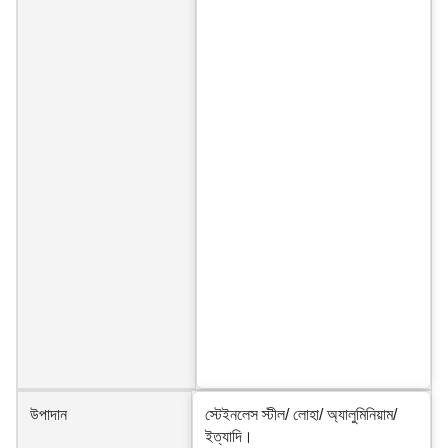
উপাদান
স্টেইনলেস স্টীল/ লোহা/ অ্যালুমিনিয়াম/
ইত্যাদি।