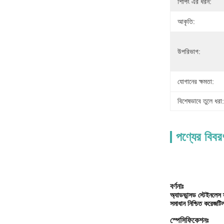
শিপিং এর ধরন:
আকৃতি:
উপরিভাগ:
যোগানের ক্ষমতা:
বিশেষভাবে তুলে ধরা:
পণ্যের বিবর
বর্ণনাঃ
অ্যাডভান্সড স্টেইনলেস স
সমাধান নিশ্চিত করেজটিল 
স্পেসিফিকেশনঃ