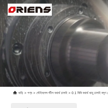
বাড়ি
>
পণ্য
>
স্টেইনলেস স্টীল যথার্থ ঢালাই
>
0.1 মিমি যথার্থ ধাতু ঢালাই মসৃণ