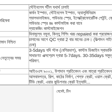
স্টেইনলেস স্টীল যথার্থ ঢালাই
কার্বন ইস্পাত, স্টেইনলেস ইস্পাত, অ্যালুমিনিয়াম
গ্যালভানাইজড, পাউডার স্প্রে, ইলেক্ট্রোফোরেটিক পেইন্ট, ক্
িষেবা
পাউডার স্প্রে রঙ কাস্টমাইজ করা যাবে
প্যাকেজিং কাস্টমাইজেশন
বিনামূল্যে নমুনা, কিন্তু শিপিং খরচ repaied করা প্রয়োজ
চালানের আগে QC দ্বারা 2 বার মানের চেক। (উত্পাদন লাইন
ণমান নিশ্চিত
চেক)
3-5days যদি স্টক (বেশিরভাগ), কাস্টম ডিজাইন স্বাভাব
সাধারণত এক্সপ্রেস দ্বারা 5-7days. 30-35days সমুদ্র দ
 নেতৃত্বের সময়
পরিমাণ.
ট
আইওএস ৯০০১, উপাদান প্রতিবেদন এবং মাত্রা প্রতিবেদন
আসবাবপত্র, শিল্প, কাঠের নির্মাণ, শেল্ফ ক্রেট, ওয়াল ক্রেট,
টিভি ক্রেট, এয়ার কন্ডিশনার ক্রেট ইত্যাদি...
হেবেই, চীন