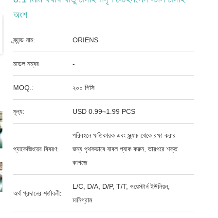
অংশ
ব্র্যান্ড নাম:
ORIENS
মডেল নম্বর:
-
MOQ.:
২০০ পিসি
মূল্য:
USD 0.99~1.99 PCS
পরিবহনে ক্ষতিকারক এবং স্ক্র্যাচ থেকে রক্ষা করার
প্যাকেজিংয়ের বিবরণ:
জন্য পৃথকভাবে বাবল প্যাক করুন, তারপরে শক্ত
কাগজে
L/C, D/A, D/P, T/T, ওয়েস্টার্ন ইউনিয়ন,
অর্থ প্রদানের শর্তাবলী:
মানিগ্রাম