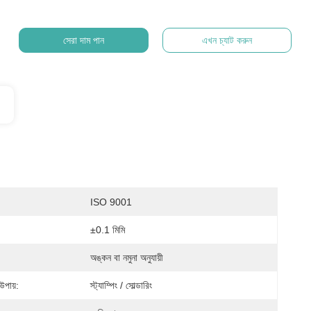
সেরা দাম পান
এখন চ্যাট করুন
ISO 9001
±0.1 মিমি
অঙ্কন বা নমুনা অনুযায়ী
উপায়:
স্ট্যাম্পিং / সোল্ডারিং