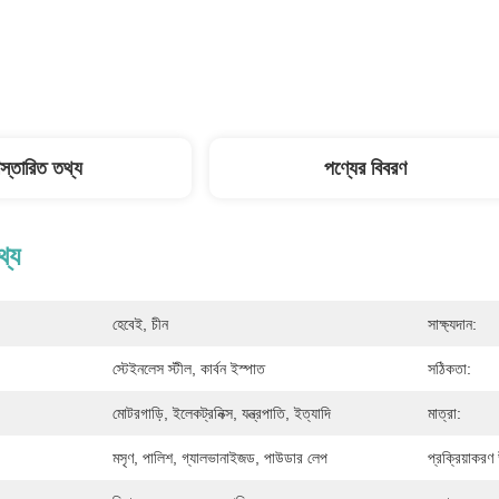
িস্তারিত তথ্য
পণ্যের বিবরণ
থ্য
হেবেই, চীন
সাক্ষ্যদান:
স্টেইনলেস স্টীল, কার্বন ইস্পাত
সঠিকতা:
মোটরগাড়ি, ইলেকট্রনিক্স, যন্ত্রপাতি, ইত্যাদি
মাত্রা:
মসৃণ, পালিশ, গ্যালভানাইজড, পাউডার লেপ
প্রক্রিয়াকরণ 