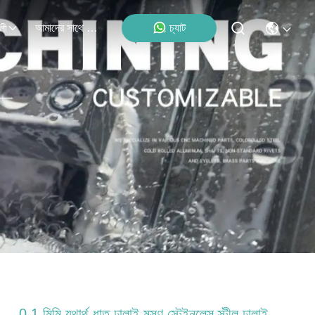
আমাদের সাথে যোগাযোগ
চ্যাট
লী
0.1 মিমি যথার্থ ধাতু ঢালাই মসৃণ স্টেইনলেস স্টীল ঢালাই