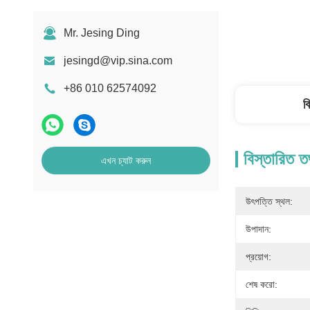
Mr. Jesing Ding
jesingd@vip.sina.com
+86 010 62574092
ব
বিস্তারিত ত
এখন চ্যাট করুন
উৎপত্তি স্থল:
উপাদান:
প্রয়োগ:
শেষ করো: