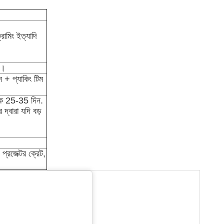
রোমিং ইত্যাদি
ন।
 + প্যাকিং টিম
িক 25-35 দিন.
্বারা যদি বড়
 প্রজেক্টর ক্রেট,