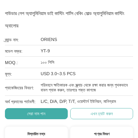
পাউডার লেপ অ্যালুমিনিয়াম ডাই কাস্টিং পার্টস বেকিং মোল্ড অ্যালুমিনিয়াম কাস্টিং
অ্যালোয়
ORIENS
ব্র্যান্ড নাম:
YT-9
মডেল নম্বর:
১০০ পিসি
MOQ.:
USD 3.0~3.5 PCS
মূল্য:
পরিবহনে ক্ষতিকারক এবং স্ক্র্যাচ থেকে রক্ষা করার জন্য পৃথকভাবে
প্যাকেজিংয়ের বিবরণ:
বাবল প্যাক করুন, তারপরে শক্ত কাগজে
L/C, D/A, D/P, T/T, ওয়েস্টার্ন ইউনিয়ন, মানিগ্রাম
অর্থ প্রদানের শর্তাবলী:
সেরা দাম পান
এখন চ্যাট করুন
বিস্তারিত তথ্য
পণ্যের বিবরণ