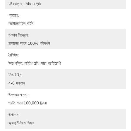
হট চেম্বার, কোল্ড চেম্বার
প্রয়োগ:
অটোমোবাইল পার্টস
গুণমান নিয়ন্ত্রণ:
চালানের আগে 100% পরিদর্শন
বৈশিষ্ট্য:
উচ্চ শক্তি, লাইটওয়েট, জারা প্রতিরোধী
লিড টাইম:
4-6 সপ্তাহ
উৎপাদন ক্ষমতা:
প্রতি মাসে 100,000 টুকরা
উপাদান:
অ্যালুমিনিয়াম জিঙ্ক