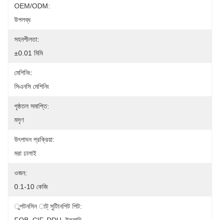
OEM/ODM:
উপলব্ধ
সহনশীলতা:
±0.01 মিমি
মেশিনিং:
সিএনসি মেশিনিং
পৃষ্ঠতল সমাপ্তি:
মসৃণ
উৎপাদন প্রক্রিয়া:
মরা ঢালাই
ওজন:
0.1-10 কেজি
ুপটনসিন াট্ সুটািনপিট পিট: