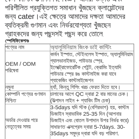
পরিশীলিত প্রযুক্তিগত সমাধান খুঁজছেন ক্লায়েন্টদের
জন্য cater।এই ক্ষেত্রে আমাদের দক্ষতা আমাদের
ব্যতিক্রমী গুণমান এবং নির্ভরযোগ্যতা খুঁজছেন
গ্রাহকদের জন্য পছন্দসই পছন্দ করে তোলে
.
স্পেসিফিকেশনঃ
অ্যালুমিনিয়াম জিংক ডাই কাস্টিং
পণ্যের নাম
কার্বন ইস্পাত, স্টেইনলেস ইস্পাত, অ্যালুমিনিয়াম
গ্যালভানাইজড, পাউডার স্প্রে,
OEM / ODM
ইলেক্ট্রোফোরেটিক পেইন্ট, ক্রোমিং ইত্যাদি
পরিষেবা
পাউডার স্প্রে রঙ কাস্টমাইজ করা যাবে
প্যাকেজিং কাস্টমাইজেশন
নমুনা
হ্যাঁ, কিন্তু শিপিং খরচ ফেরত দিতে হবে।
কোম্পানি পণ্যের গুণমান
চালানের আগে QC দ্বারা 2 বার মানের চেক।
নিশ্চিত
(উত্পাদন লাইন + প্যাকিং টিম চেক)
3-5days যদি স্টক (বেশিরভাগ) হয়, কাস্টম
ডিজাইন স্বাভাবিক 25-35 দিন (আপনার
অর্ডার দেওয়ার পরে
ডিজাইন এবং বোতল উপাদান উপর নির্ভর করে)
নেতৃত্বের সময়
সাধারণত এক্সপ্রেস দ্বারা 5-7days. 30-
35days সমুদ্র দ্বারা যদি বড় পরিমাণ.