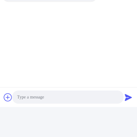
ভিডিও
উচ্চ শক্তি জিংক অ্যালুমিনিয়াম ঢালাই
গ্যালভানাইজড অ্যালুমিনিয়াম খাদ ডাই
ঢালাই
সেরা দাম পান
দ্রুত যোগাযোগ
ঠিকানা
Photo
Rm. 1010, বিল্ডিং ডি, তাইহুয়া লংকি স্কয়ার, চ্যাংপিং ডিস্ট্রিক্ট, বেইজিং, চীন