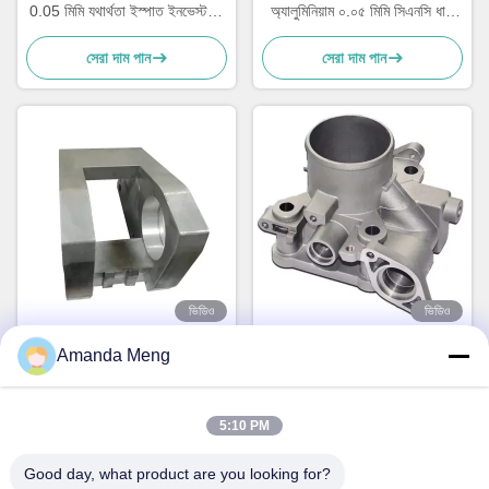
0.05 মিমি যথার্থতা ইস্পাত ইনভেস্টমেন্ট
অ্যালুমিনিয়াম ০.০৫ মিমি সিএনসি ধাতু
কাস্টিং
যন্ত্রাংশ
সেরা দাম পান
সেরা দাম পান
ভিডিও
ভিডিও
OEM অ্যালুমিনিয়াম খাদ ADC12
পোলিশ এসএস ডাই কাস্টিং যথার্থতা
Amanda Meng
ডাই কাস্টিং পার্টস ক্যাবিনেট
0.05 মিমি ব্রাস চাপ ডাই কাস্টিং
ম্যাগনেসিয়াম খাদ ডাই কাস্টিং
সেরা দাম পান
সেরা দাম পান
5:10 PM
Good day, what product are you looking for?