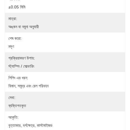
±0.05 মিমি
মাত্রা:
অঙ্কন বা নমুনা অনুযায়ী
শেষ করো:
মসৃণ
প্রক্রিয়াকরণ উপায়:
স্ট্যাম্পিং / সোল্ডারিং
শিপিং এর ধরন:
বিমান, সমুদ্র এবং রেল পরিবহন
সেবা:
ব্যক্তিগতকৃত
আকৃতি:
বৃত্তাকার, বর্গক্ষেত্র, কাস্টমাইজড