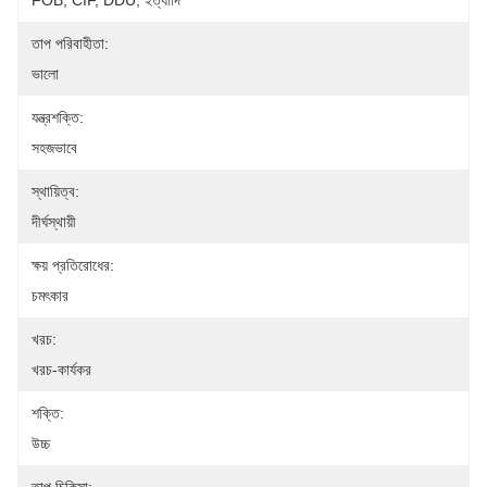
FOB, CIF, DDU, ইত্যাদি
তাপ পরিবাহীতা:
ভালো
যন্ত্রশক্তি:
সহজভাবে
স্থায়িত্ব:
দীর্ঘস্থায়ী
ক্ষয় প্রতিরোধের:
চমৎকার
খরচ:
খরচ-কার্যকর
শক্তি:
উচ্চ