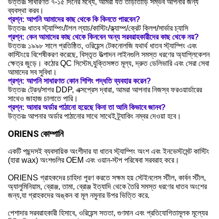
উত্তরঃ সাধারণত ৭-১৫ দিনের মধ্যে, আমরা যত তাড়াতাড়ি সম্ভব আপনার জন্য
ব্যবস্থা করব।
প্রশ্ন: আপনি আমাদের কাছ থেকে কি কিনতে পারবেন?
উত্তরঃ ধাতব স্ট্যাম্পিং/টগল ল্যাচ/কাস্টিং/ক্ল্যাম্প/ক্রেট ক্লিপ/সার্ভার চ্যাসি
প্রশ্ন: কেন আমাদের কাছ থেকে কিনবেন অন্য সরবরাহকারীদের কাছ থেকে নয়?
উত্তরঃ ১৯৯৮ সালে প্রতিষ্ঠিত, ওরিয়েন্স টেকনোলজি যথার্থ ধাতব স্ট্যাম্পিং এবং
কাস্টিংয়ে বিশেষীকরণ করেছে, বিস্তৃত উত্পাদন লাইনগুলি সমস্ত ধরণের অ্যাপ্লিকেশন
ক্ষেত্র জুড়ে। কঠোর QC সিস্টেম,যুক্তিসঙ্গত মূল্য, দ্রুত ডেলিভারি এবং সেরা সেবা
আমাদের সব সুবিধা।
প্রশ্ন: আপনি সাধারণত কোন শিপিং পদ্ধতি ব্যবহার করেন?
উত্তরঃ ট্রেন/সাগর DDP, এক্সপ্রেস দ্বারা, আমরা আপনার নিজস্ব ফরওয়ার্ডারের
সাথেও জাহাজ চালাতে পারি।
প্রশ্ন: আমার অর্ডার পাঠানো হয়েছে কিনা তা আমি কিভাবে জানব?
উত্তরঃ আপনার অর্ডার পাঠানোর সাথে সাথেই ট্র্যাকিং নম্বর দেওয়া হবে।
ORIENS কোম্পানি
একটি পছন্দসই ব্যবসায়িক অংশীদার যা ধাতব স্ট্যাম্পিং অংশ এবং ইনভেস্টমেন্ট কাস্টিং
(হারা wax) অংশগুলির OEM এবং ওয়ান-স্টপ পরিষেবা সরবরাহ করে।
ORIENS গ্রাহকদের চাহিদা পূরণ করতে সক্ষম হয় স্টেইনলেস স্টীল, কার্বন স্টীল,
অ্যালুমিনিয়াম, ব্রোঞ্জ, তামা, ব্রোঞ্জ ইত্যাদি থেকে তৈরি সমস্ত ধরণের ধাতব অংশের
জন্য,যা গ্রাহকদের অঙ্কন বা মূল নমুনার উপর ভিত্তি করে.
পেশাদার সরবরাহকারী হিসাবে, ওরিয়েন্স সততা, গুণমান এবং প্রতিযোগিতামূলক মূল্যের