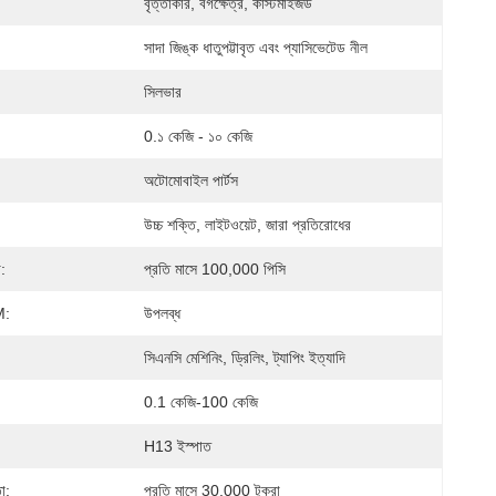
বৃত্তাকার, বর্গক্ষেত্র, কাস্টমাইজড
সাদা জিঙ্ক ধাতুপট্টাবৃত এবং প্যাসিভেটেড নীল
সিলভার
0.১ কেজি - ১০ কেজি
অটোমোবাইল পার্টস
উচ্চ শক্তি, লাইটওয়েট, জারা প্রতিরোধের
া:
প্রতি মাসে 100,000 পিসি
:
উপলব্ধ
সিএনসি মেশিনিং, ড্রিলিং, ট্যাপিং ইত্যাদি
0.1 কেজি-100 কেজি
H13 ইস্পাত
া:
প্রতি মাসে 30,000 টুকরা