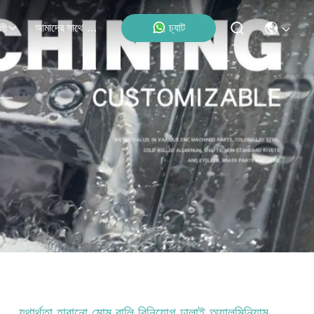
আমাদের সাথে যোগাযোগ
চ্যাট
লী
যথার্থতা হারানো মোম বালি বিনিয়োগ ঢালাই অ্যালুমিনিয়াম