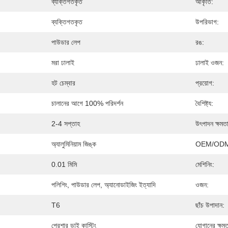
ব্যক্তিগতকৃত
আকৃতি:
ব্যক্তিগতকৃত
উপরিভাগ:
পাউডার লেপ
রঙ:
মরা ঢালাই
ঢালাই ওজন:
হট চেম্বার
প্রয়োগ:
চালানের আগে 100% পরিদর্শন
বৈশিষ্ট্য:
2-4 সপ্তাহ
উৎপাদন ক্ষমত
অ্যালুমিনিয়াম জিঙ্ক
OEM/ODM
0.01 মিমি
মেশিনিং:
পলিশিং, পাউডার লেপ, অ্যানোডাইজিং ইত্যাদি
ওজন:
T6
ছাঁচ উপাদান:
প্রেশার ডাই কাস্টিং
যোগানের ক্ষমত