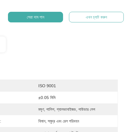
সেরা দাম পান
এখন চ্যাট করুন
ISO 9001
±0.05 মিমি
মসৃণ, পালিশ, গ্যালভানাইজড, পাউডার লেপ
:
বিমান, সমুদ্র এবং রেল পরিবহন