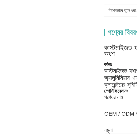
বিশেষভাবে তুলে ধরা:
পণ্যের বিবর
কাস্টমাইজড যথ
অংশ
বর্ণনাঃ
কাস্টমাইজড যথার্
অ্যালুমিনিয়াম খ
ক্লায়েন্টদের সু
স্পেসিফিকেশনঃ
পণ্যের নাম
OEM / ODM পর
নমুনা