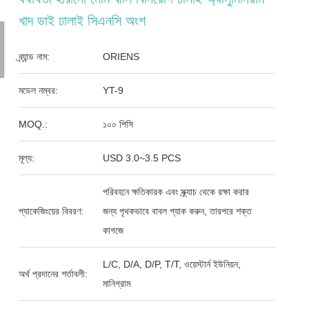
খাদ ডাই ঢালাই সিএনসি অংশ
ব্র্যান্ড নাম:
ORIENS
মডেল নম্বর:
YT-9
MOQ.:
১০০ পিসি
মূল্য:
USD 3.0~3.5 PCS
পরিবহনে ক্ষতিকারক এবং স্ক্র্যাচ থেকে রক্ষা করার
প্যাকেজিংয়ের বিবরণ:
জন্য পৃথকভাবে বাবল প্যাক করুন, তারপরে শক্ত
কাগজে
L/C, D/A, D/P, T/T, ওয়েস্টার্ন ইউনিয়ন,
অর্থ প্রদানের শর্তাবলী:
মানিগ্রাম