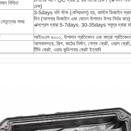
চালানের আগে QC দ্বারা 2 বার মানের চেক। (উত্পাদন লাইন
ণমান নিশ্চিত
চেক)
3-5days যদি স্টক (বেশিরভাগ) হয়, কাস্টম ডিজাইন স্ব
দিন (আপনার ডিজাইন এবং বোতল উপাদান উপর নির্ভর করে)
 নেতৃত্বের সময়
এক্সপ্রেস দ্বারা 5-7days. 30-35days সমুদ্র দ্বারা যদ
ট
আইওএস ৯০০১, উপাদান প্রতিবেদন এবং মাত্রা প্রতিবেদন
আসবাবপত্র, শিল্প, কাঠের নির্মাণ, শেল্ফ ক্রেট, ওয়াল ক্রেট,
টিভি ক্রেট, এয়ার কন্ডিশনার ক্রেট ইত্যাদি