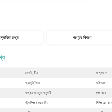
িস্তারিত তথ্য
পণ্যের বিবরণ
থ্য
হেবেই, চীন
সাক্ষ্যদান:
অ্যালুমিনিয়াম
সঠিকতা:
অঙ্কন বা নমুনা অনুযায়ী
শেষ করো:
স্ট্যাম্পিং / সোল্ডারিং
শিপিং এর ধরন