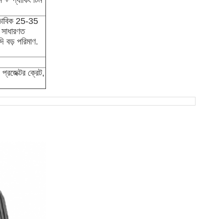
 + প্যাকিং টিম
াভাবিক 25-35
 সাধারণত
ি বড় পরিমাণ.
 প্রজেক্টর ক্রেট,