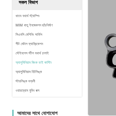
সকল বিভাগ
ধাতব যথার্থ স্ট্যাম্পিং
MIM ধাতু ইনজেকশন ছাঁচনির্মাণ
সিএনসি মেশিনিং সার্ভিস
শীট মেটাল ফ্যাব্রিকেশন
স্টেইনলেস স্টীল যথার্থ ঢালাই
অ্যালুমিনিয়াম জিংক ডাই কাস্টিং
অ্যালুমিনিয়াম হিটসিঙ্ক
স্টারলিঙ্ক বন্ধনী
ওয়ারড্রোব মুভিং বক্স
আমাদের সাথে যোগাযোগ