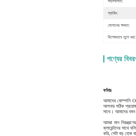
সহনশীলতা:
প্যাকিং:
যোগানের ক্ষমতা:
বিশেষভাবে তুলে ধরা:
পণ্যের বিবর
বর্ণনাঃ
আমাদের কোম্পানি OEM
আপনার সঠিক প্রয়োজ
সাথে। আমাদের নমন এব
আমরা মান নিয়ন্ত্র
ক্লায়েন্টদের সাথে ঘ
করি, সেটা বড় হোক ব