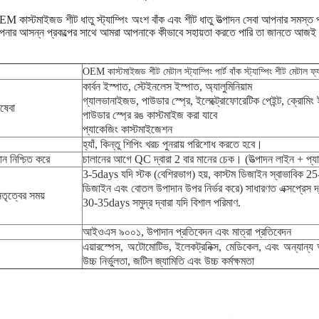
M কাস্টমাইজড শীট ধাতু স্ট্যাম্পিং অংশ বাঁক এবং শীট ধাতু উত্পাদন সেবা আপনার সমস্ত প্
ার আসন্ন প্রকল্পের সাথে আমরা আপনাকে কীভাবে সহায়তা করতে পারি তা জানতে আজই
OEM কাস্টমাইজড শীট মেটাল স্ট্যাম্পিং পার্ট বাঁক স্ট্যাম্পিং শীট মেটাল ফ্
কার্বন ইস্পাত, স্টেইনলেস ইস্পাত, অ্যালুমিনিয়াম
গ্যালভানাইজড, পাউডার স্প্রে, ইলেক্ট্রোফোরেটিক পেইন্ট, ক্রোমিং 
েবা
পাউডার স্প্রে রঙ কাস্টমাইজ করা যাবে
প্যাকেজিং কাস্টমাইজেশন
হ্যাঁ, কিন্তু শিপিং খরচ পুনরায় পরিশোধ করতে হবে।
ান নিশ্চিত করে
চালানের আগে QC দ্বারা 2 বার মানের চেক। (উত্পাদন লাইন + প্যা
3-5days যদি স্টক (বেশিরভাগ) হয়, কাস্টম ডিজাইন স্বাভাবিক 
ডিজাইন এবং বোতল উপাদান উপর নির্ভর করে) সাধারণত এক্সপ্রেস দ
েতৃত্বের সময়
30-35days সমুদ্র দ্বারা যদি বিশাল পরিমাণ.
আইওএস ৯০০১, উপাদান প্রতিবেদন এবং মাত্রা প্রতিবেদন
এয়ারস্পেস, অটোমোটিভ, ইলেকট্রনিক্স, মেডিকেল, এবং অন্যান্য 
উচ্চ নির্ভুলতা, জটিল জ্যামিতি এবং উচ্চ কর্মক্ষমতা