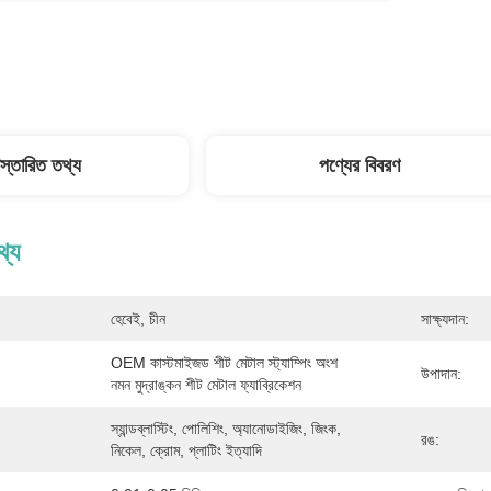
িস্তারিত তথ্য
পণ্যের বিবরণ
থ্য
হেবেই, চীন
সাক্ষ্যদান:
OEM কাস্টমাইজড শীট মেটাল স্ট্যাম্পিং অংশ 
উপাদান:
নমন মুদ্রাঙ্কন শীট মেটাল ফ্যাব্রিকেশন
স্যান্ডব্লাস্টিং, পোলিশিং, অ্যানোডাইজিং, জিংক, 
রঙ:
নিকেল, ক্রোম, প্লাটিং ইত্যাদি