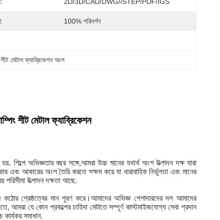
স:
2D/3D/CAD/DWG//STEP/PDF/IGS
ণ:
100% পরিদর্শন
ট মেটাল ফ্যাব্রিকেশন অংশ
াম্পিং শীট মেটাল ফ্যাব্রিকেশন
. শিল্পে অভিজ্ঞতার বছর সঙ্গে,আমরা উচ্চ মানের যথার্থ অংশ উত্পাদন দক্ষ যারা
ন্ন আকার এবং আকারের অংশ তৈরি করতে সক্ষম করে যা ধারাবাহিক নির্ভুলতা এবং মানের
় পরিসীমা উত্পাদন দক্ষতা আছে.
াদের কঠোর শ্রেষ্ঠত্বের মান পূরণ করে।আমাদের অভিজ্ঞ পেশাদারদের দল আমাদের
ে, আমরা যে কোন প্রকল্পের চাহিদা মেটাতে সম্পূর্ণ কাস্টমাইজযোগ্য সেবা প্রদান
 কার্যকর সমাধান.