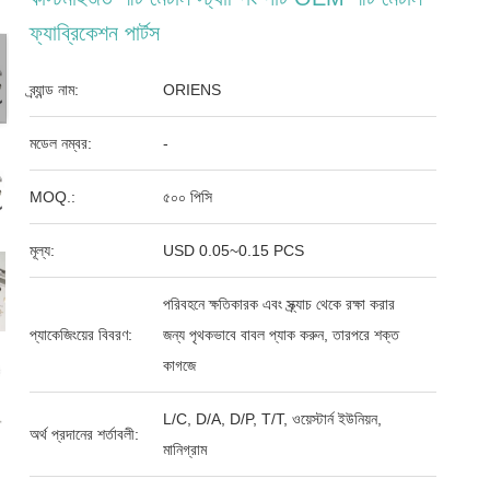
ফ্যাব্রিকেশন পার্টস
ব্র্যান্ড নাম:
ORIENS
মডেল নম্বর:
-
MOQ.:
৫০০ পিসি
মূল্য:
USD 0.05~0.15 PCS
পরিবহনে ক্ষতিকারক এবং স্ক্র্যাচ থেকে রক্ষা করার
প্যাকেজিংয়ের বিবরণ:
জন্য পৃথকভাবে বাবল প্যাক করুন, তারপরে শক্ত
কাগজে
L/C, D/A, D/P, T/T, ওয়েস্টার্ন ইউনিয়ন,
অর্থ প্রদানের শর্তাবলী:
মানিগ্রাম