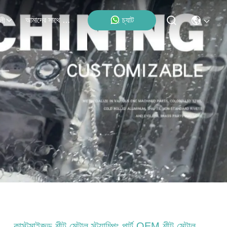
আমাদের সাথে যোগাযোগ
চ্যাট
লী
কাস্টমাইজড শীট মেটাল স্ট্যাম্পিং পার্ট OEM শীট মেটাল