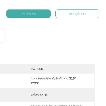
সেরা দাম পান
এখন চ্যাট করুন
ISO 9001
ইস্পাত/অ্যালুমিনিয়াম/রৌপ্য/ইস্পাত 316/
ইত্যাদি
কাস্টমাইজড রঙ