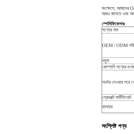
সংক্ষেপে, আমাদের OE
আরও জানতে এবং আপন
স্পেসিফিকেশনঃ
পণ্যের নাম
OEM / ODM পরিষ
নমুনা
কোম্পানি পণ্যের গুণম
অর্ডার দেওয়ার পরে ন
প্রোডাক্ট সার্টিফিকেট
ব্যবহার
সংশ্লিষ্ট পণ্য