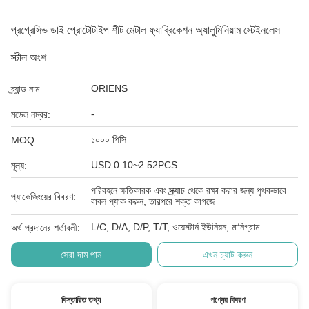
প্রগ্রেসিভ ডাই প্রোটোটাইপ শীট মেটাল ফ্যাব্রিকেশন অ্যালুমিনিয়াম স্টেইনলেস
স্টীল অংশ
ORIENS
ব্র্যান্ড নাম:
-
মডেল নম্বর:
১০০০ পিসি
MOQ.:
USD 0.10~2.52PCS
মূল্য:
পরিবহনে ক্ষতিকারক এবং স্ক্র্যাচ থেকে রক্ষা করার জন্য পৃথকভাবে
প্যাকেজিংয়ের বিবরণ:
বাবল প্যাক করুন, তারপরে শক্ত কাগজে
L/C, D/A, D/P, T/T, ওয়েস্টার্ন ইউনিয়ন, মানিগ্রাম
অর্থ প্রদানের শর্তাবলী:
সেরা দাম পান
এখন চ্যাট করুন
বিস্তারিত তথ্য
পণ্যের বিবরণ