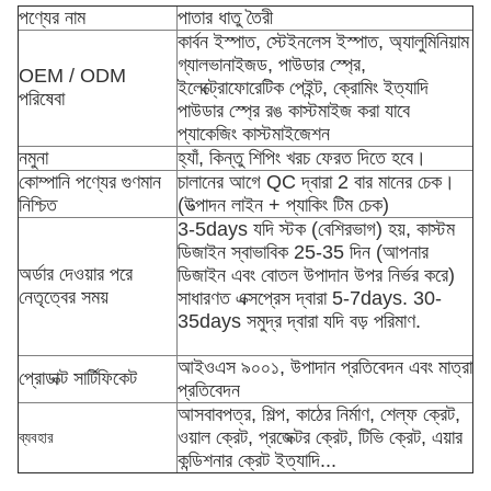
পণ্যের নাম
পাতার ধাতু তৈরী
কার্বন ইস্পাত, স্টেইনলেস ইস্পাত, অ্যালুমিনিয়াম
গ্যালভানাইজড, পাউডার স্প্রে,
OEM / ODM
ইলেক্ট্রোফোরেটিক পেইন্ট, ক্রোমিং ইত্যাদি
পরিষেবা
পাউডার স্প্রে রঙ কাস্টমাইজ করা যাবে
প্যাকেজিং কাস্টমাইজেশন
নমুনা
হ্যাঁ, কিন্তু শিপিং খরচ ফেরত দিতে হবে।
কোম্পানি পণ্যের গুণমান
চালানের আগে QC দ্বারা 2 বার মানের চেক।
নিশ্চিত
(উত্পাদন লাইন + প্যাকিং টিম চেক)
3-5days যদি স্টক (বেশিরভাগ) হয়, কাস্টম
ডিজাইন স্বাভাবিক 25-35 দিন (আপনার
অর্ডার দেওয়ার পরে
ডিজাইন এবং বোতল উপাদান উপর নির্ভর করে)
নেতৃত্বের সময়
সাধারণত এক্সপ্রেস দ্বারা 5-7days. 30-
35days সমুদ্র দ্বারা যদি বড় পরিমাণ.
আইওএস ৯০০১, উপাদান প্রতিবেদন এবং মাত্রা
প্রোডাক্ট সার্টিফিকেট
প্রতিবেদন
আসবাবপত্র, শিল্প, কাঠের নির্মাণ, শেল্ফ ক্রেট,
ওয়াল ক্রেট, প্রজেক্টর ক্রেট, টিভি ক্রেট, এয়ার
ব্যবহার
কন্ডিশনার ক্রেট ইত্যাদি...