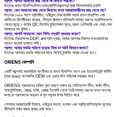
প্রশ্ন: আপনি আমাদের কাছ থেকে কি কিনতে পারবেন?
উত্তরঃ ধাতব স্ট্যাম্পিং/টগল ল্যাচ/কাস্টিং/ক্ল্যাম্প/ক্রেট ক্লিপ/সার্ভার চ্যাসি
প্রশ্ন: কেন আমাদের কাছ থেকে কিনবেন অন্য সরবরাহকারীদের কাছ থেকে নয়?
উত্তরঃ ১৯৯৮ সালে প্রতিষ্ঠিত, ওরিয়েন্স টেকনোলজি যথার্থ ধাতব স্ট্যাম্পিং এবং
কাস্টিংয়ে বিশেষীকরণ করেছে, বিস্তৃত উত্পাদন লাইনগুলি সমস্ত ধরণের অ্যাপ্লিকেশন
ক্ষেত্র জুড়ে। কঠোর QC সিস্টেম,যুক্তিসঙ্গত মূল্য, দ্রুত ডেলিভারি এবং সেরা সেবা
আমাদের সব সুবিধা।
প্রশ্ন: আপনি সাধারণত কোন শিপিং পদ্ধতি ব্যবহার করেন?
উত্তরঃ ট্রেন/সাগর DDP, এক্সপ্রেস দ্বারা, আমরা আপনার নিজস্ব ফরওয়ার্ডারের
সাথেও জাহাজ চালাতে পারি।
প্রশ্ন: আমার অর্ডার পাঠানো হয়েছে কিনা তা আমি কিভাবে জানব?
উত্তরঃ আপনার অর্ডার পাঠানোর সাথে সাথেই ট্র্যাকিং নম্বর দেওয়া হবে।
ORIENS কোম্পানি
একটি পছন্দসই ব্যবসায়িক অংশীদার যা ধাতব স্ট্যাম্পিং অংশ এবং ইনভেস্টমেন্ট কাস্টিং
(হারা wax) অংশগুলির OEM এবং ওয়ান-স্টপ পরিষেবা সরবরাহ করে।
ORIENS গ্রাহকদের চাহিদা পূরণ করতে সক্ষম হয় স্টেইনলেস স্টীল, কার্বন স্টীল,
অ্যালুমিনিয়াম, ব্রোঞ্জ, তামা, ব্রোঞ্জ ইত্যাদি থেকে তৈরি সমস্ত ধরণের ধাতব অংশের
জন্য,যা গ্রাহকদের অঙ্কন বা মূল নমুনার উপর ভিত্তি করে.
পেশাদার সরবরাহকারী হিসাবে, ওরিয়েন্স সততা, গুণমান এবং প্রতিযোগিতামূলক মূল্যের
নীতিগুলি সর্বদা বজায় রাখার চেষ্টা করে।