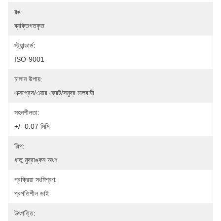
রঙ:
ব্যক্তিগতকৃত
স্ট্যান্ডার্ড:
ISO-9001
চালান উপায়:
এক্সপ্রেস/এয়ার ফ্রেট/সমুদ্র মালবাহী
সহনশীলতা:
+/- 0.07 মিমি
শিল্প:
ধাতু মুদ্রাঙ্কন অংশ
প্রক্রিয়া সংমিশ্রণ:
প্রগতিশীল ডাই
উৎপত্তি: