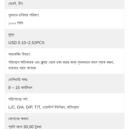
হেবেই, চীন
ন্যূনতম চাহিদার পরিমাণ:
১০০০ পিসি
মূল্য:
USD 0.10~2.52PCS
প্যাকেজিং বিবরণ:
পরিবহনে ক্ষতিকারক এবং স্ক্র্যাচ থেকে রক্ষা করার জন্য পৃথকভাবে বাবল প্যাক করুন, 
তারপরে শক্ত কাগজে
ডেলিভারি সময়:
8 ~ 15 কার্যদিবস
পরিশোধের শর্ত:
L/C, D/A, D/P, T/T, ওয়েস্টার্ন ইউনিয়ন, মানিগ্রাম
যোগানের ক্ষমতা:
প্রতি মাসে 30,00 টুকরা