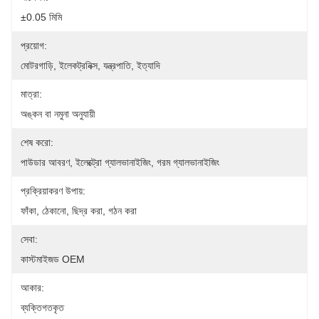
±0.05 মিমি
প্রয়োগ:
মোটরগাড়ি, ইলেকট্রনিক্স, যন্ত্রপাতি, ইত্যাদি
মাত্রা:
অঙ্কন বা নমুনা অনুযায়ী
শেষ করো:
পাউডার আবরণ, ইলেক্ট্রো গ্যালভানাইজিং, গরম গ্যালভানাইজিং
প্রক্রিয়াকরণ উপায়:
ফাঁকা, ঠেকানো, ছিদ্র করা, গঠন করা
সেবা:
কাস্টমাইজড OEM
আকার:
ব্যক্তিগতকৃত